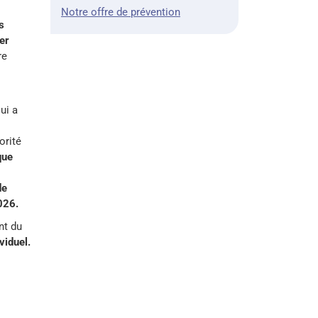
Notre offre de prévention
s
er
re
ui a
orité
que
de
026.
nt du
viduel.