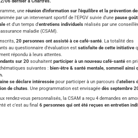
2/06 dernier à Chartres.
gramme, une
réunion d'information sur l'équilibre et la prévention de
animée par un intervenant sportif de l'EPGV suivie d'une
pause goût
ale
et d'un temps d'
entretiens individuels
réalisés par une conseillè
 assurance maladie (CSAM).
inscrits,
20 personnes ont assisté à ce café-santé
. La totalité des
nts au questionnaire d'évaluation est
satisfaite de cette initiative
q
ment répondu à leurs attentes.
ondants sur 20
souhaitent
participer à un nouveau café-santé
en pri
 thématiques suivantes :
bien-être & santé mentale, sommeil ainsi 
n.
aine se déclare intéressée
pour participer à un parcours d'
ateliers 
ion de chutes
. Une programmation est envisagée
dès septembre 2
ux rendez-vous personnalisés, la CSAM a reçu 4 demandes en amo
nté et c'est au final
6 personnes qui ont été reçues en entretien indi