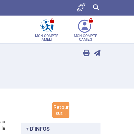
Accès sourds et malent
Recherche sur tou
MON COMPTE
MON COMPTE
AMELI
CAMIEG
eau
 le
+ D'INFOS