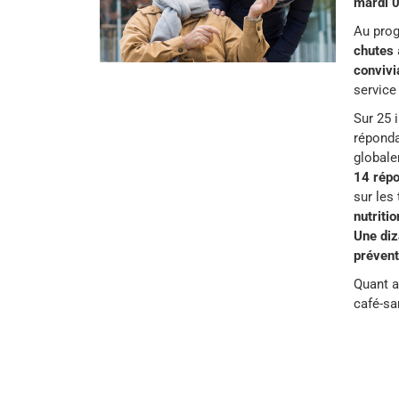
mardi 0
Au pro
chutes
convivi
service
Sur 25 
réponda
globale
14 rép
sur les
nutritio
Une diz
prévent
Quant a
café-sa