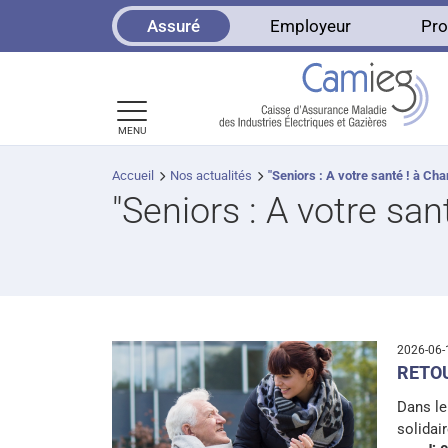
Panneau de gestion des cookies
Assuré
Employeur
Pro
MENU
Accueil
Nos actualités
"Seniors : A votre santé ! à Cha
"Seniors : A votre san
2026-06
RETO
Dans le
solidai