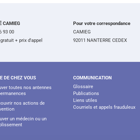
É CAMIEG
Pour votre correspondance
6 93 00
CAMIEG
gratuit + prix d'appel
92011 NANTERRE CEDEX
E DE CHEZ VOUS
COMMUNICATION
Glossaire
uver toutes nos antennes
permanences
Publications
Liens utiles
ouvrir nos actions de
Courriels et appels frauduleux
vention
uver un médecin ou un
blissement