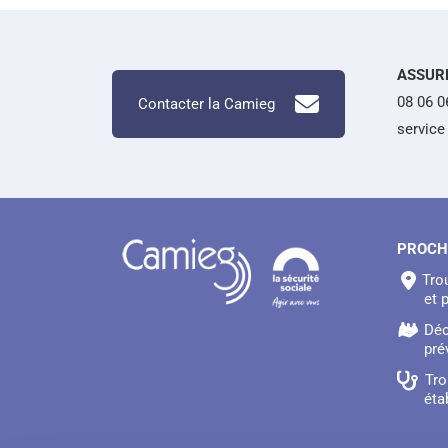
ASSUR
08 06 0
Contacter la Camieg
service 
PROCH
Tro
et 
Déc
pré
Tro
éta