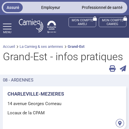
Panneau de gestion des cookies
Assuré
Employeur
Professionnel de santé
MON COMPTE
MON COMPTE
AMELI
CAMIEG
MENU
Accueil
La Camieg & ses antennes
Grand-Est
ccès sourds et malentendants
Grand-Est - infos pratiques
08 - ARDENNES
CHARLEVILLE-MEZIERES
14 avenue Georges Corneau
Locaux de la CPAM