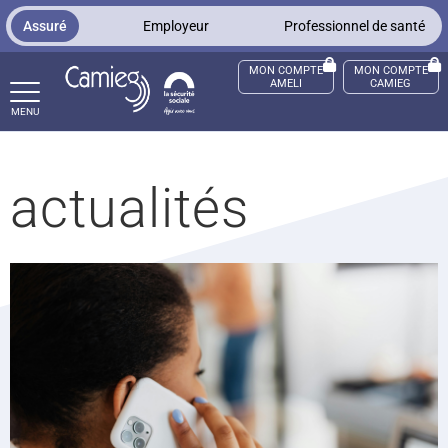
Panneau de gestion des cookies
Assuré
Employeur
Professionnel de santé
MON COMPTE
MON COMPTE
AMELI
CAMIEG
MENU
ccès sourds et malentendants
actualités