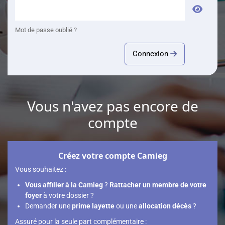
Mot de passe oublié ?
Connexion
Vous n'avez pas encore de
compte
Créez votre compte Camieg
Vous souhaitez :
Vous affilier à la Camieg
?
Rattacher un membre de votre
foyer
à votre dossier ?
Demander une
prime layette
ou une
allocation décès
?
Assuré pour la seule part complémentaire :