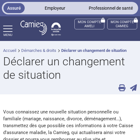
Panneau de gestion des cookies
Assuré
Employeur
Professionnel de santé
MON COMPTE
MON COMPTE
AMELI
CAMIEG
MENU
Accueil
Démarches & droits
Déclarer un changement de situation
ccès sourds et malentendants
Déclarer un changement
de situation
Vous connaissez une nouvelle situation personnelle ou
familiale (mariage, naissance, divorce, déménagement…),
transmettez dès que possible ces informations à votre Caisse
d’assurance maladie, la Camieg, qui actualisera ainsi votre
dossier et pourra vous rembourser au plus vite et