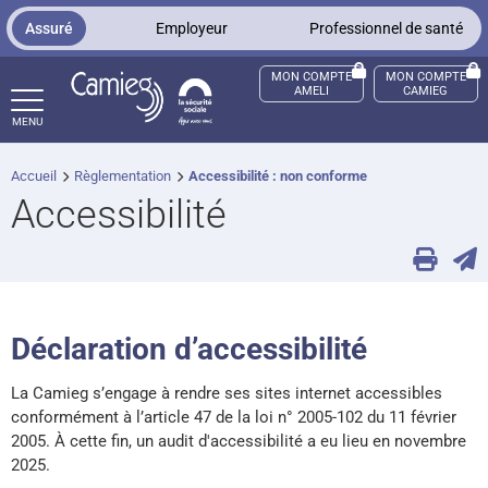
Panneau de gestion des cookies
Assuré
Employeur
Professionnel de santé
MON COMPTE
MON COMPTE
AMELI
CAMIEG
MENU
Accueil
Règlementation
Accessibilité : non conforme
ccès sourds et malentendants
Accessibilité
Déclaration d’accessibilité
La Camieg s’engage à rendre ses sites internet accessibles
conformément à l’article 47 de la loi n° 2005-102 du 11 février
2005. À cette fin, un audit d'accessibilité a eu lieu en novembre
2025.