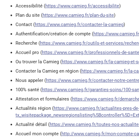
Accessibilité (
https://www.camieg.fr/accessibilite
)
Plan du site (
https://www.camieg.fr/plan-du-site
)
Contact (
https://www.camieg.fr/contacter-la-camieg
)
Authentification/création de compte (
https://www.camieg.
Recherche (
https://www.camieg.fr/outils-et-services/recher
Accueil pro (
https://www.camieg.fr/professionnels-de-sante
Ou trouver la Camieg (
https://www.camieg.fr/la-camieg-et-
Contacter la Camieg en région (
https://www.camieg.fr/la-c
Nous appeler (
https://www.camieg.fr/contacter-notre-centre
100% santé (
https://www.camieg.fr/garanties-soins/100-sa
Attestation et formulaires (
https://www.camieg.fr/demarche
Actualités région (
https://www.camieg.fr/actualites-pres-de
tx_wisitepackage_newsregionslisting%5Bcontroller%5D=
Actualité détail (
https://www.camieg.fr/toutes-nos-actualit
Accueil mon compte (
http://www.camieg.fr/mon-compte-c