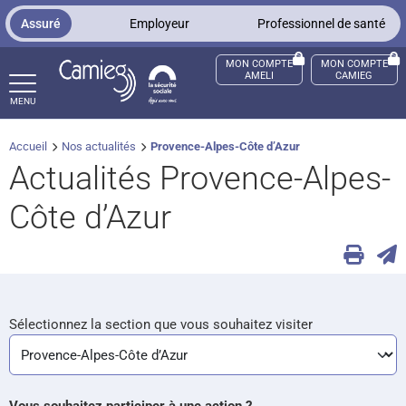
Panneau de gestion des cookies
Assuré
Employeur
Professionnel de santé
MON COMPTE
MON COMPTE
AMELI
CAMIEG
MENU
Accueil
Nos actualités
Provence-Alpes-Côte d’Azur
ccès sourds et malentendants
Actualités Provence-Alpes-
Côte d’Azur
Sélectionnez la section que vous souhaitez visiter
Vous souhaitez participer à une action ?