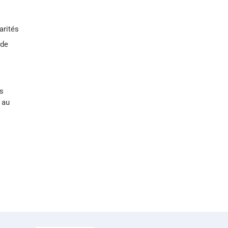
arités
 de
es
 au