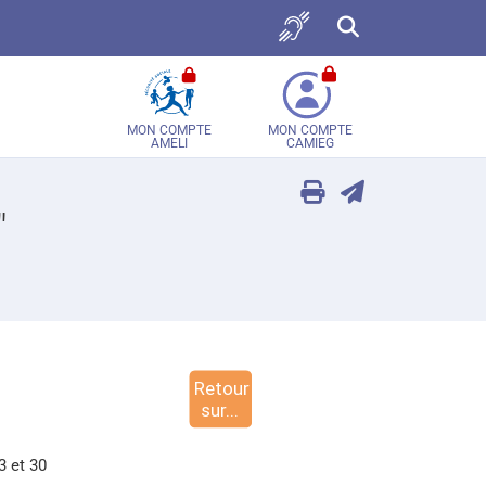
Accès sourds et malent
Recherche sur tou
MON COMPTE
MON COMPTE
AMELI
CAMIEG
"
3 et 30