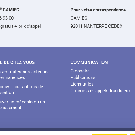
É CAMIEG
Pour votre correspondance
6 93 00
CAMIEG
gratuit + prix d'appel
92011 NANTERRE CEDEX
E DE CHEZ VOUS
COMMUNICATION
Glossaire
uver toutes nos antennes
permanences
Publications
Liens utiles
ouvrir nos actions de
Courriels et appels frauduleux
vention
uver un médecin ou un
blissement