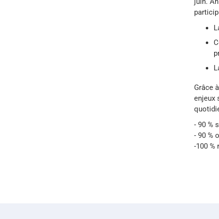
juin. A
partici
L
C
p
L
Grâce à
enjeux 
quotidi
- 90 % 
- 90 % 
-100 % 