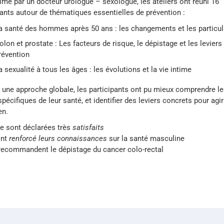
nimé par un docteur urologue – sexologue, les ateliers ont réuni 16
pants autour de thématiques essentielles de prévention :
a santé des hommes après 50 ans : les changements et les particul
olon et prostate : Les facteurs de risque, le dépistage et les leviers
révention
a sexualité à tous les âges : les évolutions et la vie intime
 une approche globale, les participants ont pu mieux comprendre l
spécifiques de leur santé, et identifier des leviers concrets pour agir
en.
se sont déclarées très
satisfaits
ont
renforcé leurs connaissances
sur la santé masculine
recommandent le dépistage du cancer colo-rectal