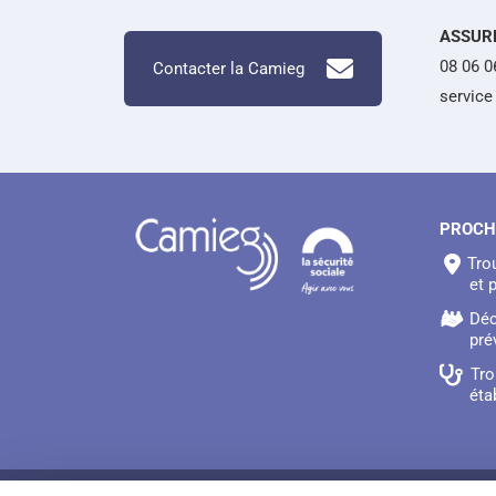
ASSUR
08 06 0
Contacter la Camieg
service 
PROCH
Tro
et 
Déc
pré
Tro
éta