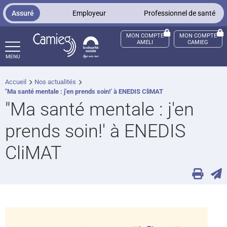
Panneau de gestion des cookies
Assuré
Employeur
Professionnel de santé
MON COMPTE
MON COMPTE
AMELI
CAMIEG
MENU
Accueil
Nos actualités
ccès sourds et malentendants
"Ma santé mentale : j'en prends soin!' à ENEDIS CliMAT
"Ma santé mentale : j'en
prends soin!' à ENEDIS
CliMAT