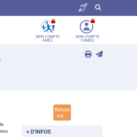
Accès sourds et malent
Recherche sur tou
MON COMPTE
MON COMPTE
AMELI
CAMIEG
F
de
mées
+ D'INFOS