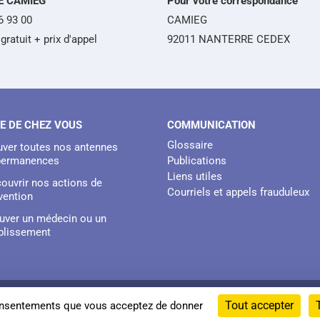
É CAMIEG
Pour votre correspondance
6 93 00
CAMIEG
gratuit + prix d'appel
92011 NANTERRE CEDEX
E DE CHEZ VOUS
COMMUNICATION
Glossaire
uver toutes nos antennes
permanences
Publications
Liens utiles
ouvrir nos actions de
Courriels et appels frauduleux
vention
uver un médecin ou un
blissement
PLAN DU SITE
ACCESSIBILITÉ : NON CONFORME
M
Tout accepter
 consentements que vous acceptez de donner