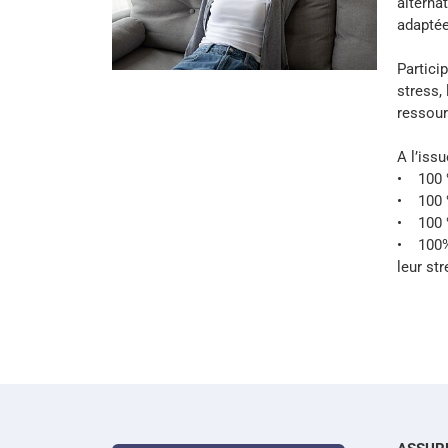
alterna
adaptée
Partici
stress,
ressour
A l’issu
• 100 %
• 100 %
• 100 %
• 100% 
leur str