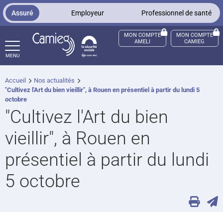
Panneau de gestion des cookies
Assuré
Employeur
Professionnel de santé
MON COMPTE
MON COMPTE
AMELI
CAMIEG
MENU
Accueil
Nos actualités
ccès sourds et malentendants
"Cultivez l'Art du bien vieillir", à Rouen en présentiel à partir du lundi 5
octobre
"Cultivez l'Art du bien
vieillir", à Rouen en
présentiel à partir du lundi
5 octobre