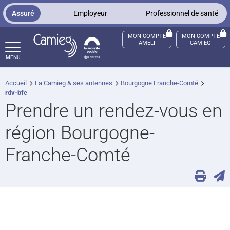
Panneau de gestion des cookies
Assuré
Employeur
Professionnel de santé
MON COMPTE
MON COMPTE
AMELI
CAMIEG
MENU
Accueil
La Camieg & ses antennes
Bourgogne Franche-Comté
ccès sourds et malentendants
rdv-bfc
Prendre un rendez-vous en
région Bourgogne-
Franche-Comté