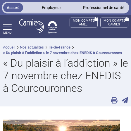
Panneau de gestion des cookies
Assuré
Employeur
Professionnel de santé
MON COMPTE
MON COMPTE
AMELI
CAMIEG
MENU
Accueil
Nos actualités
Ile-de-France
ccès sourds et malentendants
« Du plaisir à l’addiction » le 7 novembre chez ENEDIS à Courcouronnes
« Du plaisir à l’addiction » le
7 novembre chez ENEDIS
à Courcouronnes