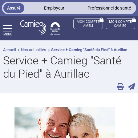
Panneau de gestion des cookies
Assuré
Employeur
Professionnel de santé
MON COMPTE
MON COMPTE
AMELI
CAMIEG
MENU
Accueil
Nos actualités
Service + Camieg "Santé du Pied" à Aurillac
ccès sourds et malentendants
Service + Camieg "Santé
du Pied" à Aurillac