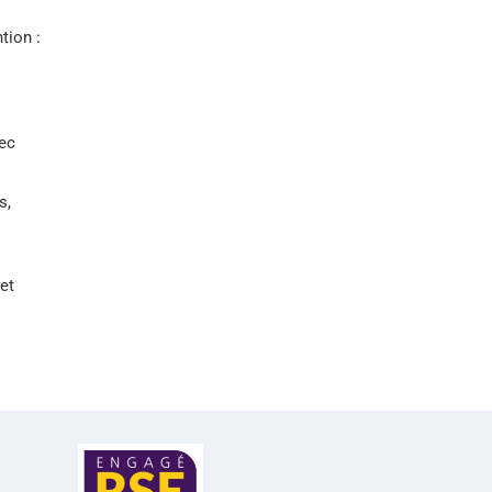
tion :
ec
s,
et