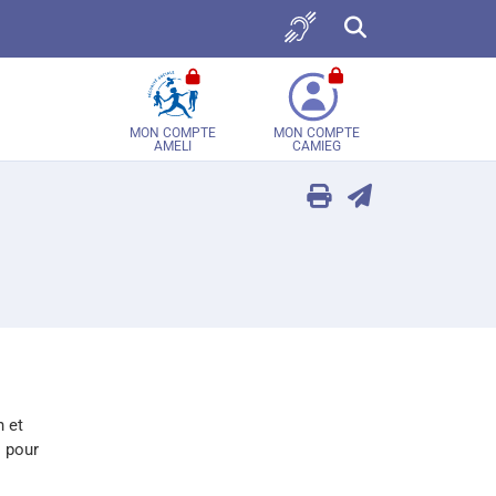
Accès sourds et malent
Recherche sur tou
MON COMPTE
MON COMPTE
AMELI
CAMIEG
n et
s pour