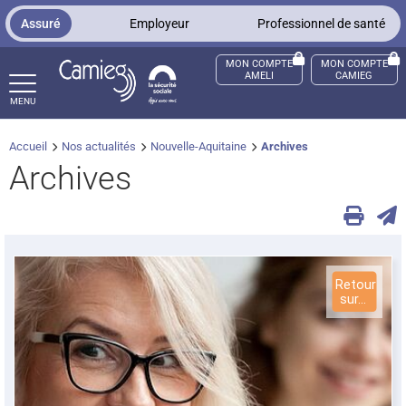
Panneau de gestion des cookies
Assuré
Employeur
Professionnel de santé
MON COMPTE
MON COMPTE
AMELI
CAMIEG
MENU
Accueil
Nos actualités
Nouvelle-Aquitaine
Archives
ccès sourds et malentendants
Archives