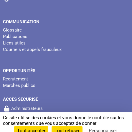
COMMUNICATION
Glossaire
Publications
Liens utiles
Courriels et appels frauduleux
OPPORTUNITÉS
Recrutement
Marchés publics
ACCÈS SÉCURISÉ
Administrateurs
Ce site utilise des cookies et vous donne le contrôle sur les
consentements que vous acceptez de donner
© Copyright Camieg 2026
Tout accepter
Tout refuser
Personnaliser