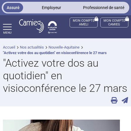
Panneau de gestion des cookies
Assuré
Employeur
Professionnel de santé
MON COMPTE
MON COMPTE
AMELI
CAMIEG
MENU
Accueil
Nos actualités
Nouvelle-Aquitaine
ccès sourds et malentendants
"Activez votre dos au quotidien" en visioconférence le 27 mars
"Activez votre dos au
quotidien" en
visioconférence le 27 mars