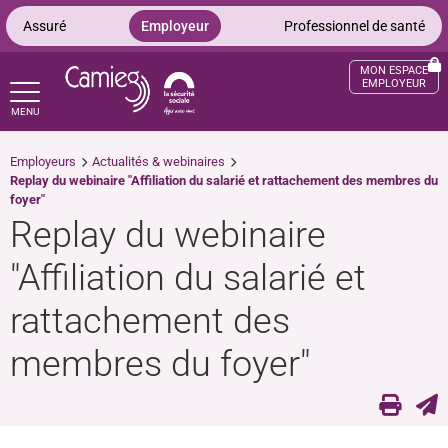
Panneau de gestion des cookies
Assuré
Employeur
Professionnel de santé
MON ESPACE
EMPLOYEUR
MENU
Employeurs
Actualités & webinaires
ccès sourds et malentendants
Replay du webinaire "Affiliation du salarié et rattachement des membres du
foyer"
Replay du webinaire
"Affiliation du salarié et
rattachement des
membres du foyer"