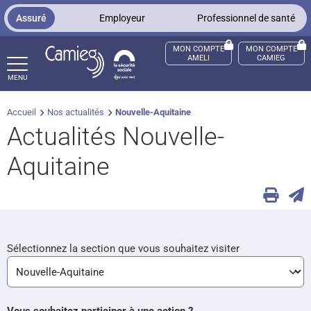
Panneau de gestion des cookies
Assuré
Employeur
Professionnel de santé
MON COMPTE
MON COMPTE
AMELI
CAMIEG
MENU
Accueil
Nos actualités
Nouvelle-Aquitaine
ccès sourds et malentendants
Actualités Nouvelle-
Aquitaine
Sélectionnez la section que vous souhaitez visiter
Vous souhaitez participer à une action ?